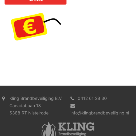
Kling Brandbeveiliging B.V.
0412 61 28 30
Canadabaan 18
5388 RT Nistelrode
info@klingbrandbeveiliging.nl