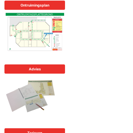
Ontruimingsplan
Advies
Tarieven