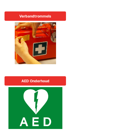
Verbandtrommels
AED Onderhoud