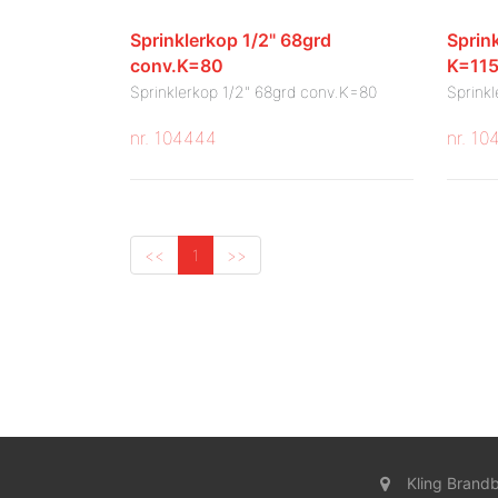
Sprinklerkop 1/2" 68grd
Sprin
conv.K=80
K=11
Sprinklerkop 1/2" 68grd conv.K=80
Sprink
nr. 104444
nr. 1
<<
1
>>
Kling Brandb