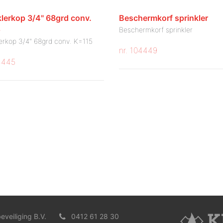
klerkop 3/4" 68grd conv.
Beschermkorf sprinkler
5
Beschermkorf sprinkler
lerkop 3/4" 68grd conv. K=115
nr. 104449
04445
eveiliging B.V.
0412 61 28 30